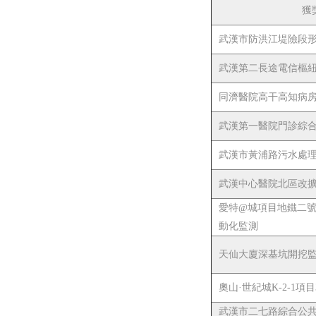
獲
武漢市防洪江堤險段
武漢第二長途電信樞
同濟醫院高干高知病
武漢第一醫院門診綜
武漢市黃浦路污水處
武漢中心醫院北區改
愛特@城項目地鐵二
動化監測
天仙大廈深基坑開挖
奧山·世紀城K-2-1
武漢市二七路綜合公