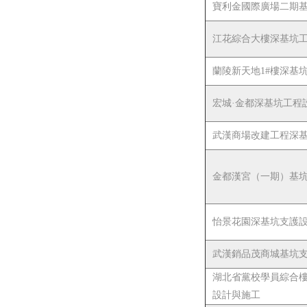
寶利金國際廣場二期
江花綜合大樓深基坑
蘭陵新天地1#樓深基
宏城·金都深基坑工程
武漢商場改建工程深
金都漢宮（一期）基
怡景花園深基坑支護
武漢銷品茂商城基坑
湖北省黨校學員綜合
設計與施工