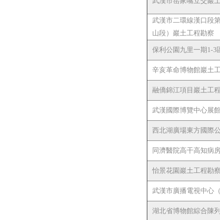
武漢市岳家嘴立交巖
武漢市二環線漢口段第
山段）巖土工程勘察
保利公園九里一期1-
辛亥革命博物館巖土
融僑錦江項目巖土工
武漢國際博覽中心展
西北湖廣場東方國際
同濟醫院高干高知病
怡景花園巖土工程勘
武漢市廣播電視中心
湖北省博物館綜合陳