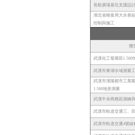
長航廣場基坑支護設
湖北省糧食局大水巷
控制與施工
獲
武漢化工發展區1:50
武漢市東湖水域測量
武漢市漢陽都市工業
1:500地形測量
武漢中央商務區測繪
武漢市軌道交通三、
武漢市軌道交通4號線