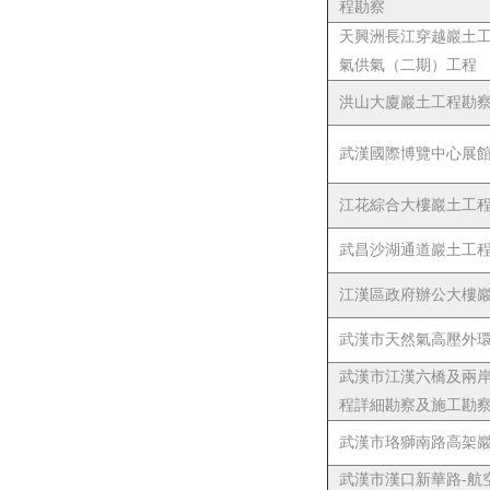
程勘察
天興洲長江穿越巖土工
氣供氣（二期）工程
洪山大廈巖土工程勘
武漢國際博覽中心展
江花綜合大樓巖土工
武昌沙湖通道巖土工
江漢區政府辦公大樓
武漢市天然氣高壓外
武漢市江漢六橋及兩岸
程詳細勘察及施工勘
武漢市珞獅南路高架
武漢市漢口新華路-航