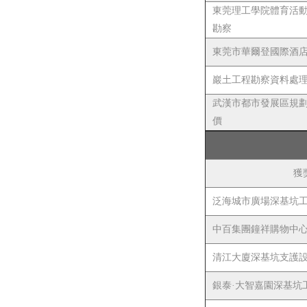
東莞理工學院體育活
勘察
東莞市華爾登國際酒
巖土工程勘察資料處理軟
武漢市都市發展區規
價
獲
泛海城市廣場深基坑
中百集團鐘祥購物中
清江大廈深基坑支護
銀泰·大智嘉園深基坑