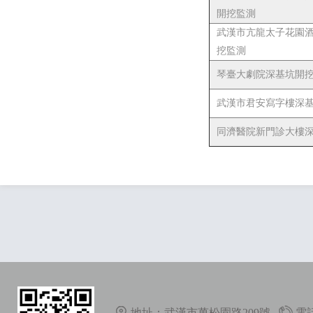
開挖監測
武漢市亢龍太子花園
挖監測
琴臺大劇院深基坑開
武漢市君安寫字樓深
同濟醫院新門診大樓
地址：武漢市萬松園路209號
電話