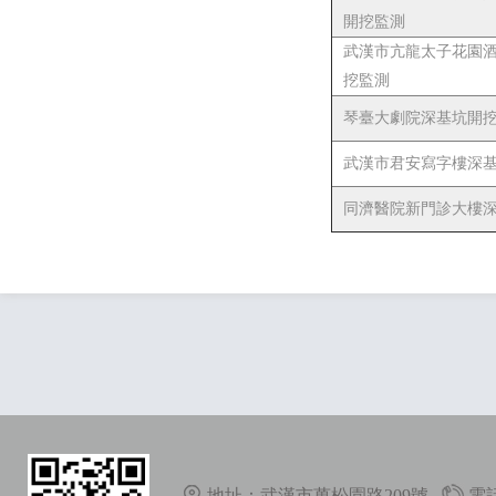
開挖監測
武漢市亢龍太子花園
挖監測
琴臺大劇院深基坑開
武漢市君安寫字樓深
同濟醫院新門診大樓
地址：武漢市萬松園路209號
電話