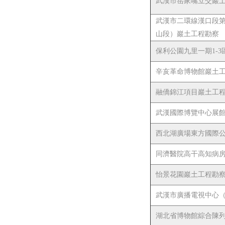
武漢市岳家嘴立交巖
武漢市二環線漢口段第
山段）巖土工程勘察
保利公園九里一期1-
辛亥革命博物館巖土
融僑錦江項目巖土工
武漢國際博覽中心展
西北湖廣場東方國際
同濟醫院高干高知病
怡景花園巖土工程勘
武漢市廣播電視中心
湖北省博物館綜合陳