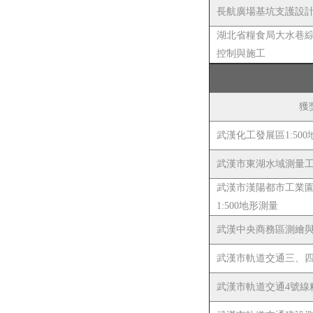
長航廣場基坑支護設
湖北省糧食局大水巷
控制與施工
獲
武漢化工發展區1:50
武漢市東湖水域測量
武漢市漢陽都市工業
1:500地形測量
武漢中央商務區測繪
武漢市軌道交通三、
武漢市軌道交通4號線