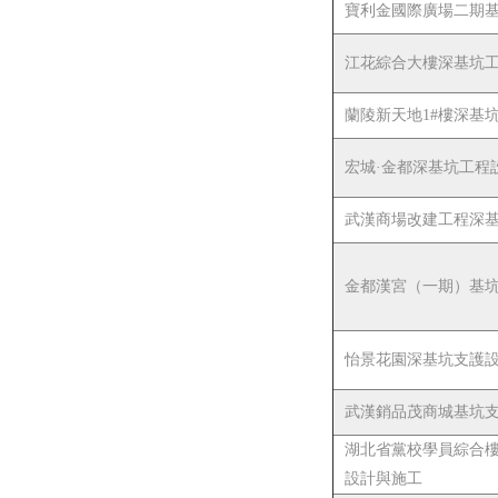
寶利金國際廣場二期
江花綜合大樓深基坑
蘭陵新天地1#樓深基
宏城·金都深基坑工程
武漢商場改建工程深
金都漢宮（一期）基
怡景花園深基坑支護
武漢銷品茂商城基坑
湖北省黨校學員綜合
設計與施工