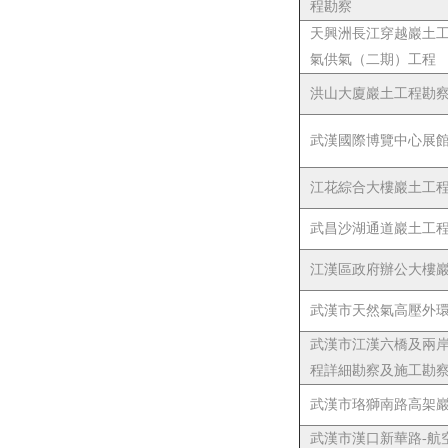
程勘察
天興洲長江穿越巖土工
氣供氣（二期）工程
洪山大廈巖土工程勘
武漢國際博覽中心展
江花綜合大樓巖土工
武昌沙湖通道巖土工
江漢區政府辦公大樓
武漢市天然氣高壓外
武漢市江漢六橋及兩岸
程詳細勘察及施工勘
武漢市珞獅南路高架
武漢市漢口新華路-航