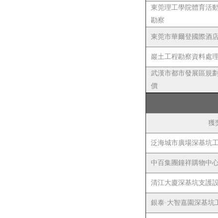
東莞理工學院體育活
勘察
東莞市華爾登國際酒
巖土工程勘察資料處理軟
武漢市都市發展區規
價
獲
泛海城市廣場深基坑
中百集團鐘祥購物中
清江大廈深基坑支護
銀泰·大智嘉園深基坑