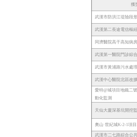
獲
武漢市防洪江堤險段
武漢第二長途電信樞
同濟醫院高干高知病
武漢第一醫院門診綜
武漢市黃浦路污水處
武漢中心醫院北區改
愛特@城項目地鐵二
動化監測
天仙大廈深基坑開挖
奧山·世紀城K-2-1
武漢市二七路綜合公