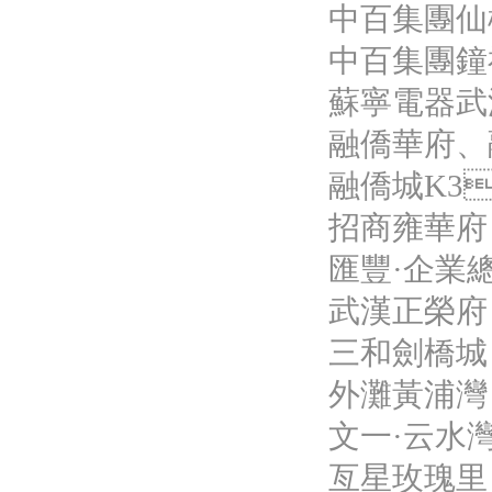
中百集團仙
中百集團鐘
蘇寧電器武
融僑華府、
融僑城K3
招商雍華府
匯豐·企業
武漢正榮府
三和劍橋城
外灘黃浦灣
文一·云水
亙星玫瑰里