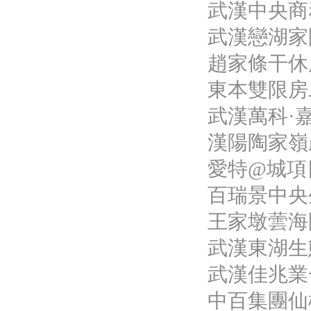
武漢中央商
武漢戀湖家
趙家條干休
東本雙限房
武漢萬科·
漢陽陶家嶺
愛特@城項
百瑞景中央
王家墩蕓海
武漢東湖生
武漢佳兆業
中百集團仙