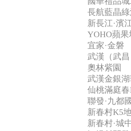
國華禮品城
長航藍晶綠
新長江·濱
YOHO蘋果
宜家·金磐
武漢（武昌
奧林紫園
武漢金銀湖
仙桃滿庭春
聯發·九都
新春村K5
新春村·城