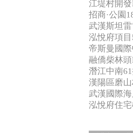
江堤村開發
招商·公園18
武漢斯坦雷
泓悅府項目5
帝斯曼國際
融僑柴林頭
潛江中南6
漢陽區磨山
武漢國際海
泓悅府住宅