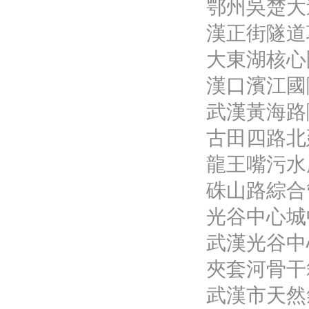
鄂州吳楚大
漢正街隧道
大東湖核心
漢口濱江國
武漢黃海路
古田四路北
龍王嘴污水
硃山路綜合
光谷中心城
武漢光谷中
夾套河骨干
武漢市天然