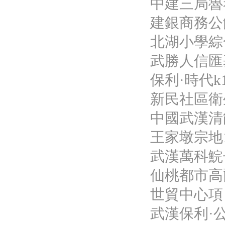
中建三局魯
建銀商務公
北湖小學綜
武勝人信匯
保利·時代
新民社區衛
中國武漢清
王家墩宗地
武漢萬科鯇
仙桃都市高
世貿中心項
武漢保利·公