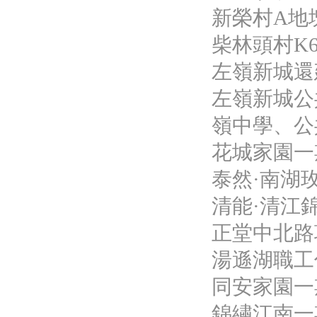
新榮村A地
柴林頭村K
左嶺新城還
左嶺新城公共
嶺中學、公
花城家園一
泰然·南湖玫瑰
清能·清江
正堂中北路
湯遜湖職工
同安家園一
錦繡江南一